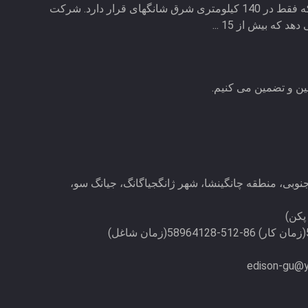
Zhangjiagang واقع شده است که فقط در 140 کیلومتری شرق شانگهای قرار دارد. شرکت
ن و تضمین می کنیم.
رنمین جنوبی، منطقه چانگینشا، شهر ژانگجیاگانگ، جیانگ سو،
edison-gu@