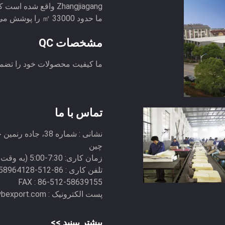
ما حدود 33000 ㎡ را پوشش می دهد که بیش از 15 ...
مشخصات QC
ما کیفیت محصولات خود را تضمی
تماس با ما
نشانی :
شماره 38، جاده 
چین
زمان کاری:
7:30-5:00 (به وقت پکن)
تلفن کاری :
86-512-58964128(زمان کار) 86-512-58964128(زمان شاغل)
FAX :
86-512-58639155
پست الکترونیک :
ybexport.com
بیشتر ببینید >>