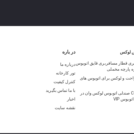
در باره
س لوکس
ی قطار مسافربری قایق اتوبوس
درباره ما
ره پارچه مخملی
تور کارخانه
احت و لوکس برای اتوبوس های
کنترل کیفیت
با ما تماس بگیرید
گواهینامه CCC صندلی اتوبوس لوکس وان در
وبوس VIP
اخبار
نقشه سایت