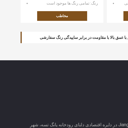
ی
رنگ
: تمامی رنگ ها موجود است
مخاطب
Jiangsu Golbond Precision Co.,Ltd در دایره اقتصادی دلتای رودخانه یانگ تسه، شهر