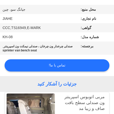
کنترل
محل منبع:
جیانگ سو، چین
کیفیت
نام تجاری:
JIAHE
با
گواهی:
CCC,TS16949,E-MARK
ما
شماره مدل:
KH-08
تماس
برجسته:
,
صندلی چرخدار ون چرخان ، صندلی نیمکت ون اسپرینتر
sprinter van bench seat
بگیرید
تماس با ما!
اخبار
جزئیات را آشکار کنید
موارد
مربی اتوبوس اسپرینتر
نقشه
ون صندلی سطح بافت
صاف و زیبا مد
سایت