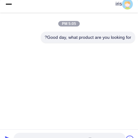
دسته بندی های محبوب
همه
iris
صندلی های اتوبوس
صندلی های اتوبوس
5:05 PM
لوکس
Coaster
Good day, what product are you looking for?
صندلی اتوبوس
صندلی راننده اتوبوس
توریستی
صندلی های اتوبوس
صندلی تئاتر تجاری
Hiace
صندلی های اتوبوس
صندلی تاشو تاشو
مدرسه
اشتراک