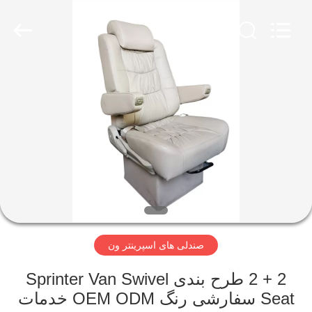
Jiangsu
Golbond
Precision
Co.,
Ltd..
All
Rights
Reserved.
صفحه
اصلی
محصولات
درباره
ما
صندلی های اسپرینتر ون
تور
کارخانه
2 + 2 طرح بندی Sprinter Van Swivel
Seat سفارشی رنگ OEM ODM خدمات