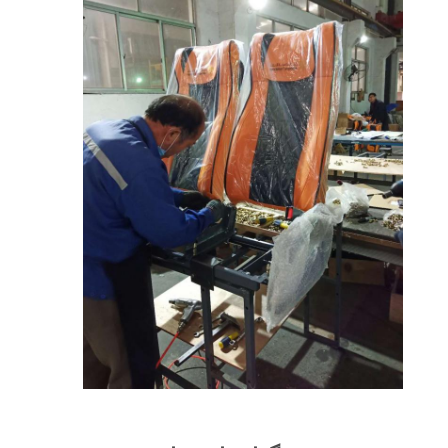
کنترل
کیفیت
با
ما
تماس
بگیرید
اخبار
موارد
نقشه
سایت