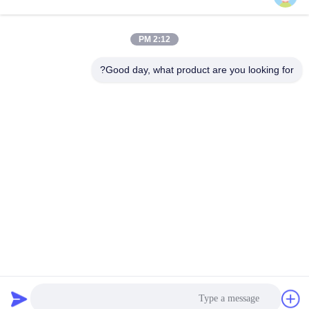
صندلی های اتوبوس
صندلی های اتوبوس
2:12 PM
لوکس
Coaster
Good day, what product are you looking for?
صندلی اتوبوس
صندلی راننده اتوبوس
توریستی
صندلی های اتوبوس
صندلی تئاتر تجاری
Hiace
صندلی های اتوبوس
صندلی تاشو تاشو
مدرسه
اشتراک