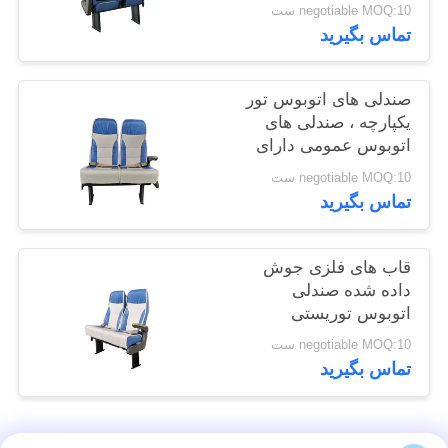
negotiable MOQ:10 ست
تماس بگیرید
PRIVACY
POLICY
صندلی های اتوبوس تور
یکپارچه ، صندلی های
اتوبوس عمومی دارای
درجه ایمنی بالا قابل
negotiable MOQ:10 ست
تبدیل
تماس بگیرید
قاب های فلزی جوش
داده شده صندلی
اتوبوس توریستی
جابجایی حداکثر طراحی
negotiable MOQ:10 ست
پشتی بالا را تضمین می
تماس بگیرید
کند