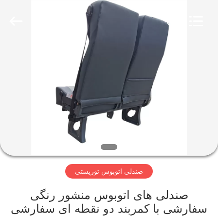
Jiangsu
Golbond
Precision
Co.,
Ltd..
All
Rights
Reserved.
صفحه
اصلی
محصولات
درباره
ما
صندلی اتوبوس توریستی
تور
کارخانه
صندلی های اتوبوس منشور رنگی
سفارشی با کمربند دو نقطه ای سفارشی