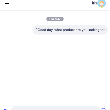
دسته بندی های محبوب
همه
iris
صندلی های اتوبوس
صندلی های اتوبوس
7:37 PM
لوکس
Coaster
Good day, what product are you looking for?
صندلی اتوبوس
صندلی راننده اتوبوس
توریستی
صندلی های اتوبوس
صندلی تئاتر تجاری
Hiace
صندلی های اتوبوس
صندلی تاشو تاشو
مدرسه
اشتراک