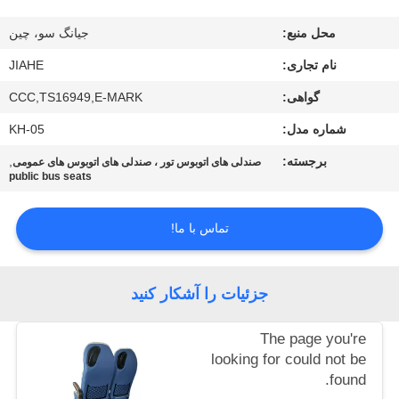
کنترل
محل منبع:
جیانگ سو، چین
کیفیت
نام تجاری:
JIAHE
با
گواهی:
CCC,TS16949,E-MARK
ما
شماره مدل:
KH-05
تماس
برجسته:
,
صندلی های اتوبوس تور ، صندلی های اتوبوس های عمومی
public bus seats
بگیرید
تماس با ما!
اخبار
جزئیات را آشکار کنید
موارد
The page you're
نقشه
looking for could not be
found.
سایت