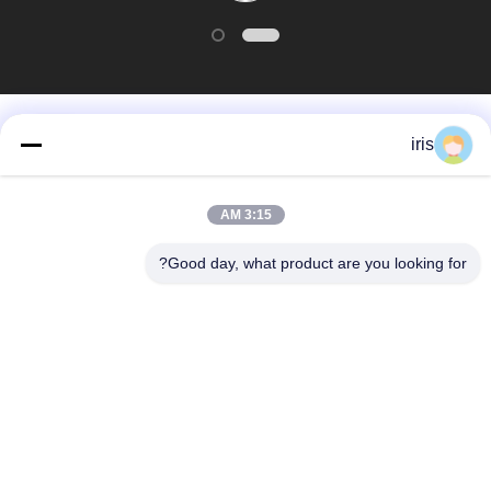
عرضه ما همکاری
خوبی داشتند.
دسته بندی های محبوب
همه
iris
صندلی های اتوبوس
صندلی های اتوبوس
3:15 AM
لوکس
Coaster
Good day, what product are you looking for?
صندلی اتوبوس
صندلی راننده اتوبوس
توریستی
صندلی های اتوبوس
صندلی تئاتر تجاری
Hiace
صندلی های اتوبوس