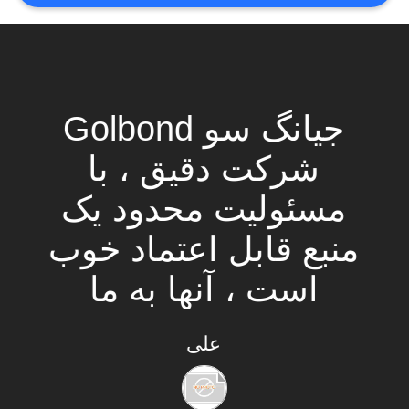
PRIVACY
POLICY
جیانگ سو Golbond
شرکت دقیق ، با
مسئولیت محدود یک
منبع قابل اعتماد خوب
است ، آنها به ما
صندلی با کیفیت خوب
علی
و service.we خوب