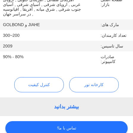
کنترل
بازار:
غربی , اروپای شرقی , آسیای شرقی , آسیای
جنوب شرقی , شرق میانه , آفریقا , اقیانوسیه
کیفیت
, در سراسر جهان
مارک های:
JIAHE و GOLBOND
با
تعداد کارمندان:
200~300
ما
سال تاسیس:
2009
تماس
صادرات
80% - 90%
کامپیوتر:
بگیرید
اخبار
کارخانه تور
کنترل کیفیت
موارد
بیشتر بدانید
نقشه
تماس با ما!
سایت