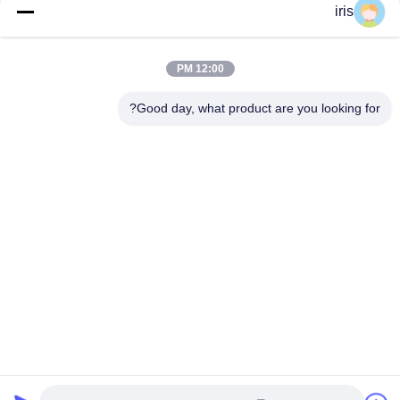
دسته بندی های محبوب
همه
iris
صندلی های اتوبوس
صندلی های اتوبوس
12:00 PM
لوکس
Coaster
Good day, what product are you looking for?
صندلی اتوبوس
صندلی راننده اتوبوس
توریستی
صندلی های اتوبوس
صندلی تئاتر تجاری
Hiace
صندلی های اتوبوس
صندلی تاشو تاشو
مدرسه
اشتراک