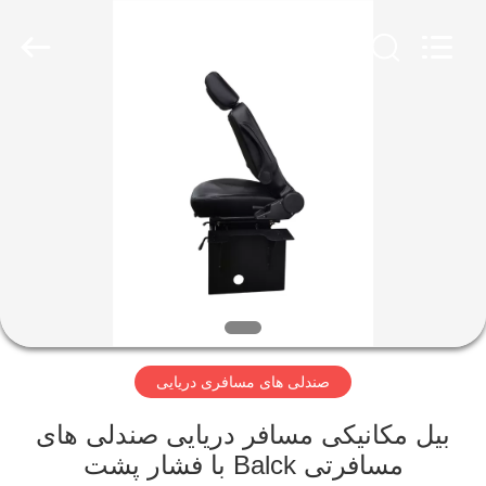
Jiangsu
Golbond
Precision
Co.,
Ltd..
All
Rights
Reserved.
صفحه
اصلی
محصولات
درباره
ما
صندلی های مسافری دریایی
تور
کارخانه
بیل مکانیکی مسافر دریایی صندلی های
مسافرتی Balck با فشار پشت