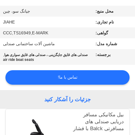
کنترل
محل منبع:
جیانگ سو، چین
کیفیت
نام تجاری:
JIAHE
با
گواهی:
CCC,TS16949,E-MARK
ما
شماره مدل:
ماشین آلات ساختمانی صندلی
تماس
برجسته:
,
صندلی های قایق جایگزینی ، صندلی های قایق سواری هوا
air ride boat seats
بگیرید
تماس با ما!
اخبار
جزئیات را آشکار کنید
موارد
بیل مکانیکی مسافر
نقشه
دریایی صندلی های
مسافرتی Balck با فشار
سایت